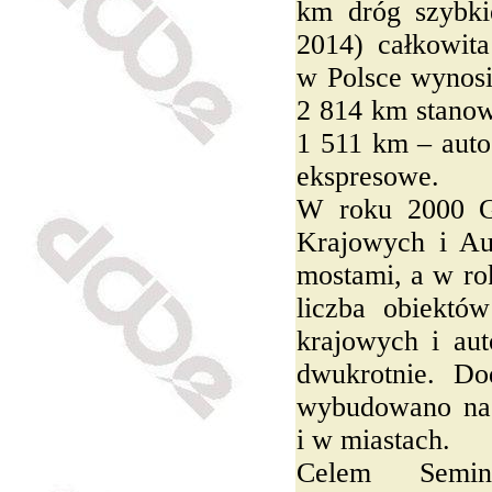
km dróg szybki
2014) całkowit
w Polsce wynos
2 814 km stanow
1 511 km – auto
ekspresowe.
W roku 2000 G
Krajowych i Au
mostami, a w ro
liczba obiektó
krajowych i aut
dwukrotnie. Do
wybudowano na
i w miastach.
Celem Semin