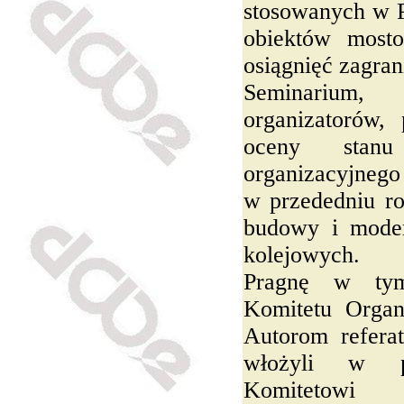
stosowanych w P
obiektów most
osiągnięć zagran
Seminariu
organizatorów,
oceny stanu
organizacyjneg
w przededniu ro
budowy i modern
kolejowych.
Pragnę w tym
Komitetu Organ
Autorom refera
włożyli w pr
Komitetowi