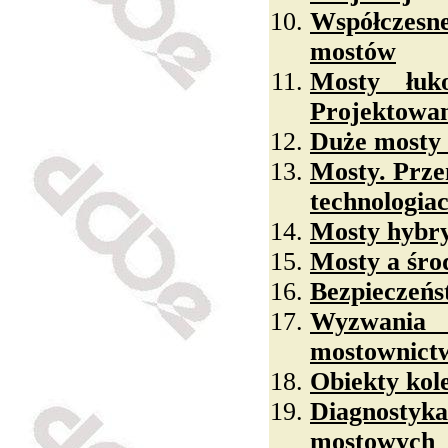
Współczesn
mostów
Mosty łuko
Projektowan
Duże mosty 
Mosty. Prze
technologia
Mosty hybr
Mosty a śro
Bezpieczeń
Wyzwani
mostownict
Obiekty kol
Diagnostyka
mostowych