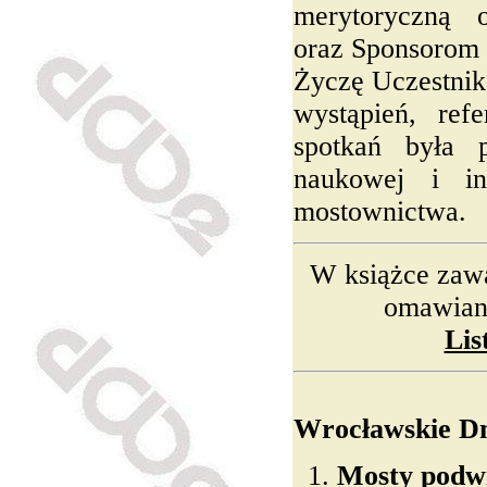
merytoryczną 
oraz Sponsorom 
Życzę Uczestnik
wystąpień, ref
spotkań była 
naukowej i in
mostownictwa.
W książce zawa
omawian
Lis
Wrocławskie D
Mosty podwi