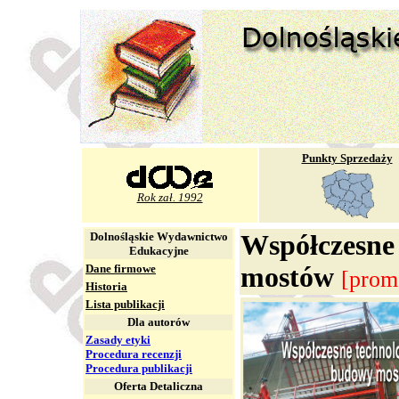
Punkty Sprzedaży
Rok zał. 1992
Dolnośląskie Wydawnictwo
Współczesne
Edukacyjne
Dane firmowe
mostów
[prom
Historia
Lista publikacji
Dla autorów
Zasady etyki
Procedura recenzji
Procedura publikacji
Oferta Detaliczna