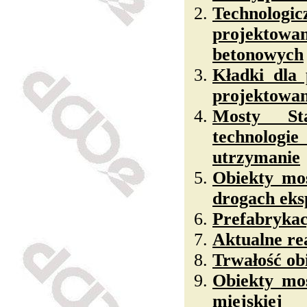
Technolo
projektowa
betonowych
Kładki dla 
projektowani
Mosty Sta
technolog
utrzymanie
Obiekty mos
drogach ek
Prefabrykac
Aktualne re
Trwałość o
Obiekty mos
miejskiej