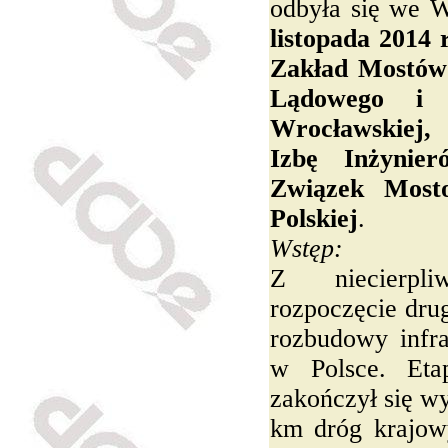
odbyła się we 
listopada 2014 
Zakład Mostów
Lądowego i W
Wrocławskiej,
Izbę Inżynie
Związek Mosto
Polskiej
.
Wstęp:
Z niecierpl
rozpoczęcie drug
rozbudowy infra
w Polsce. Eta
zakończył się 
km dróg krajow