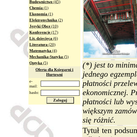
Budownictwo
(45)
Chemia
(1)
Ekonomia
(1)
Elektrotechnika
(2)
Języki Obce
(10)
Konferencje
(17)
Lit. dziecięca
(6)
Literatura
(20)
Matematyka
(4)
Mechanika-Statyka
(5)
Optyka
(5)
(*) jest to mini
Oferta dla Księgarni i
jednego egzempla
Hurtowni
e-
płatności przele
mail:
ekonomicznej. Pr
hasło:
płatności lub wys
Zaloguj
większym zamówi
się różnić.
Tytuł ten podsu