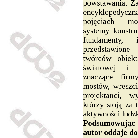
powstawania. Za
encyklopedyczn
pojęciach mos
systemy konstru
fundamenty, 
przedstawione
twórców obiek
światowej i 
znaczące firm
mostów, wreszci
projektanci, w
którzy stoją za
aktywności ludzk
Podsumowując 
autor oddaje do