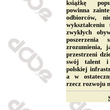
książkę popu
powinna zainte
odbiorców, n
wykształceniu 
zwykłych obyw
poszerzenia 
zrozumienia, 
przestrzeni dzi
swój talent i
polskiej infras
a w ostatecz
rzecz rozwoju n