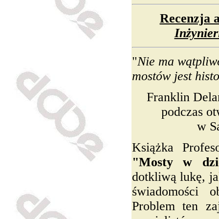
Recenzja 
Inżynier
"
Nie ma wątpliwo
mostów jest histo
Franklin Dela
podczas ot
w S
Książka Profes
"Mosty w dzie
dotkliwą lukę, j
świadomości ob
Problem ten za