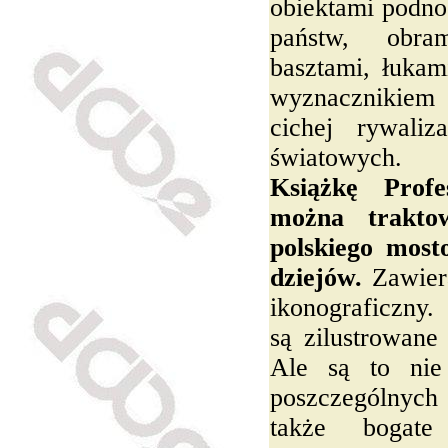
obiektami podno
państw, obr
basztami, łukam
wyznacznikiem 
cichej rywaliz
światowych.
Książkę Profe
można trakto
polskiego most
dziejów.
Zawiera
ikonograficzny
są zilustrowane 
Ale są to nie
poszczególnych
także bogate