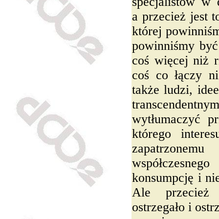
specjalistów w 
a przecież jest 
której powinniśm
powinniśmy być
coś więcej niż r
coś co łączy ni
także ludzi, ide
transcendent
wytłumaczyć pr
którego intere
zapatrzone
współczesneg
konsumpcję i ni
Ale przecież
ostrzegało i ost