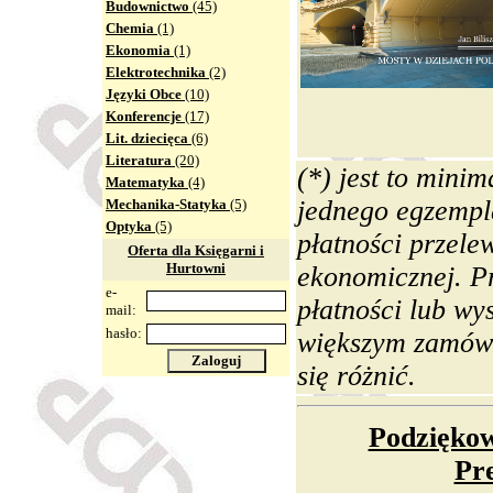
Budownictwo
(45)
Chemia
(1)
Ekonomia
(1)
Elektrotechnika
(2)
Języki Obce
(10)
Konferencje
(17)
Lit. dziecięca
(6)
Literatura
(20)
(*) jest to mini
Matematyka
(4)
jednego egzempla
Mechanika-Statyka
(5)
Optyka
(5)
płatności przele
Oferta dla Księgarni i
Hurtowni
ekonomicznej. Pr
e-
płatności lub wys
mail:
hasło:
większym zamówi
Zaloguj
się różnić.
Podziękow
Pr