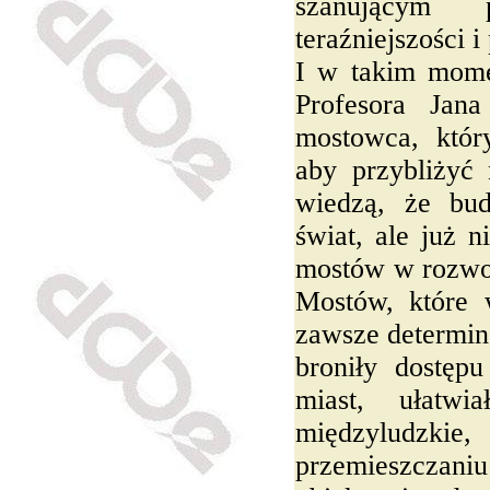
szanującym 
teraźniejszości i
I w takim mome
Profesora Jana
mostowca, któr
aby przybliżyć
wiedzą, że bud
świat, ale już n
mostów w rozwoju
Mostów, które 
zawsze determin
broniły dostęp
miast, ułatwi
międzyludzki
przemieszczan